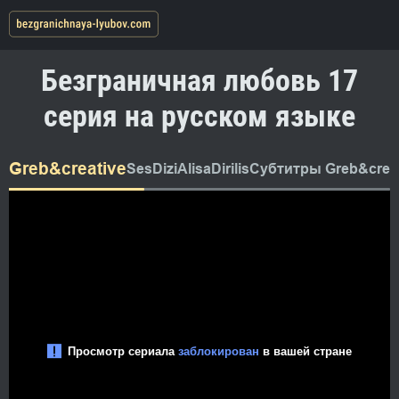
Безграничная любовь 17
серия на русском языке
Greb&creative
SesDizi
AlisaDirilis
Субтитры Greb&creat