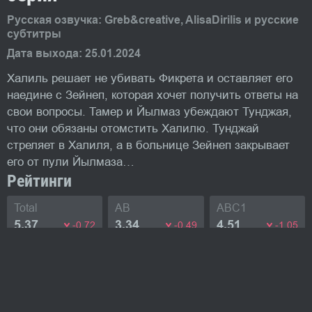
Русская озвучка: Greb&creative, AlisaDirilis и русские
субтитры
Дата выхода: 25.01.2024
Халиль решает не убивать Фикрета и оставляет его
наедине с Зейнеп, которая хочет получить ответы на
свои вопросы. Тамер и Йылмаз убеждают Тунджая,
что они обязаны отомстить Халилю. Тунджай
стреляет в Халиля, а в больнице Зейнеп закрывает
его от пули Йылмаза…
Рейтинги
Total
AB
ABC1
5.37
3.34
4.51
-0.72
-0.49
-1.05
Промо-фото