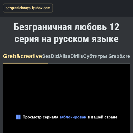
Безграничная любовь 12
серия на русском языке
Greb&creative
SesDizi
AlisaDirilis
Субтитры Greb&creat