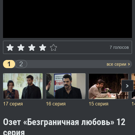
7 голосов
1
2
все серии
17 серия
16 серия
15 серия
1
Озет «Безграничная любовь» 12
серия