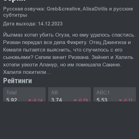
Русская озвучка: Greb&creative, AlisaDirilis и русские
субтитры
Дата выхода: 14.12.2023
Йылмаз хотел убить Огуза, но ему удалось спастись.
Ризван передал все дела Фикрету. Отец Джингиза и
Кемаля пытается выяснить, что случилось с его
сыновьями? Селим винит Ризвана. Зейнеп и Халиль
хотели увезти Аланур, но им помешала Сакине.
Халиля похитили…
Рейтинги
Total
AB
ABC1
5.92
3.74
5.53
-0.14
-0.29
-0.11
Промо-фото