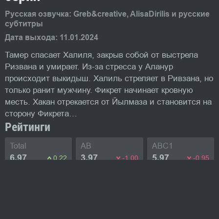
Русская озвучка: Greb&creative, AlisaDirilis и русские
субтитры
Дата выхода: 11.01.2024
Тамер спасает Халиля, закрыв собой от выстрела
Ризвана и умирает. Из-за стресса у Аланур
происходит выкидыш. Халиль стреляет в Ривзана, но
только ранит мужчину. Фикрет начинает кровную
месть. Хакан отрекается от Йылмаза и становится на
сторону Фикрета…
Рейтинги
Total
AB
ABC1
6.97
3.97
5.97
0.22
-1.00
-0.95
Промо-фото