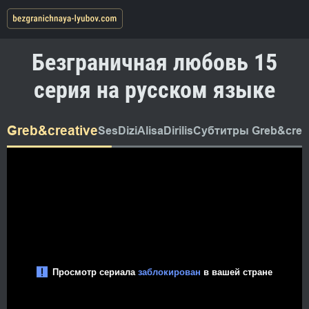
Безграничная любовь 15
серия на русском языке
Greb&creative
SesDizi
AlisaDirilis
Субтитры Greb&creat