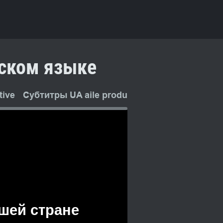
сском языке
ive
Субтитры UA aile production