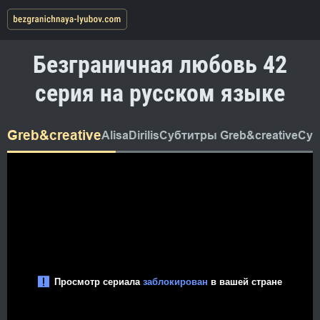
Безграничная любовь 42
серия на русском языке
Greb&creative
AlisaDirilis
Субтитры Greb&creative
Суб