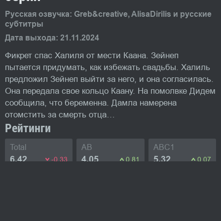
Русская озвучка: Greb&creative, AlisaDirilis и русские
субтитры
Дата выхода: 21.11.2024
Фикрет спас Халиля от мести Каана. Зейнеп
пытается придумать, как избежать свадьбы. Халиль
предложил Зейнеп выйти за него, и она согласилась.
Она передала свое кольцо Каану. На помолвке Дидем
сообщила, что беременна. Дамла намерена
отомстить за смерть отца…
Рейтинги
Total
AB
ABC1
6.42
4.05
5.32
-0.33
0.81
0.07
Промо-фото