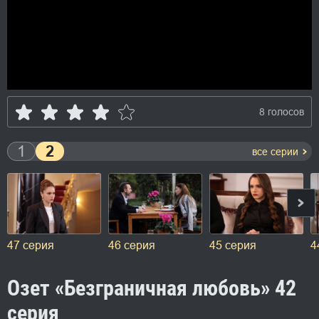
8 голосов
1
2
все серии
54 серия
53 серия
52 серия
5
Озет «Безграничная любовь» 42
серия