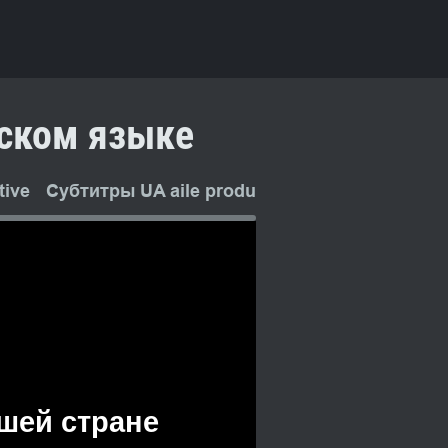
сском языке
ive
Субтитры UA aile production