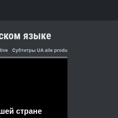
сском языке
ive
Субтитры UA aile production