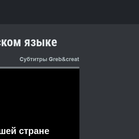
ском языке
Субтитры Greb&creative
UA озву